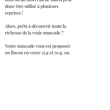
donc être utilisé à plusieurs 
reprises !
Alors, prêts à découvrir toute la 
richesse de la vraie muscade ?
Notre muscade vous est proposée 
en flacon en verre 35 g et 70 g, ou 
en sachet recharge 250 g. 
Conservez la dans un endroit sec 
et frais, à l’abris de la lumière. La 
muscade ne se périme pas, mais 
nous conseillons une utilisation 
dans les 24 mois pour conserver 
toute l’intensité de ses arômes.